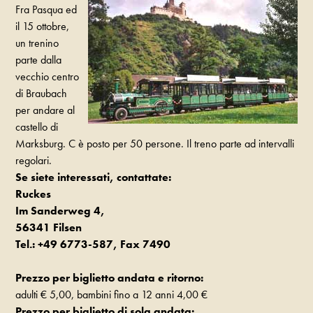
Fra Pasqua ed
il 15 ottobre,
un trenino
parte dalla
vecchio centro
di Braubach
per andare al
castello di
Marksburg. C è posto per 50 persone. Il treno parte ad intervalli
regolari.
Se siete interessati, contattate:
Ruckes
Im Sanderweg 4,
56341 Filsen
Tel.: +49 6773-587, Fax 7490
Prezzo per biglietto andata e ritorno:
adulti € 5,00, bambini fino a 12 anni 4,00 €
Prezzo per biglietto di sola andata: